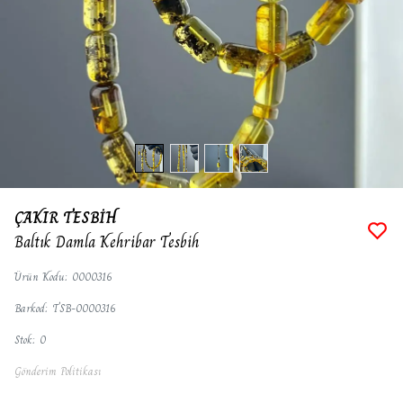
ÇAKIR TESBİH
Baltık Damla Kehribar Tesbih
Ürün Kodu
:
0000316
Barkod
:
TSB-0000316
Stok
:
0
Gönderim Politikası