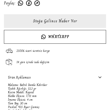
Paylaş
:
Stoğa Gelince Haber Ver
WHATSAPP
2500₺ üzeri ücretsiz kargo
14 gün içinde iade değişim
Ürün Açıklaması
Malzeme: Baltık Damla Kehribar
Tesbih Ağırlığı: 13,3 gr
Kesim Modeli: Kapsül
Habbe Ölçüsü: 7/11 mm
İmame Ölçüsü: 4 cm
Tam Boy: 30 cm
Püskül: 925 Ayar Gümüş