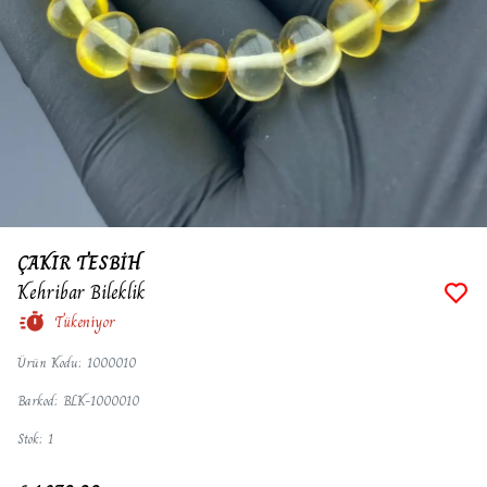
ÇAKIR TESBİH
Kehribar Bileklik
Tükeniyor
Ürün Kodu
:
1000010
Barkod
:
BLK-1000010
Stok
:
1