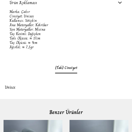
Ürün Açıklaması
Marka: Çakır
Cinsiyet: Unisex
Kullanıcı: Yetişkin
Ana Materyaller: Kehribar
Yan Materyaller: Misina
Taş Kesimi: Değişken
Takı Ölçüsü: ≈ 17cm
Taş Ölçüsü: ≈ 9cm
Ağırlık: ≈ 7,5gr
(Takı) Cinsiyet
Unisex
Benzer Ürünler