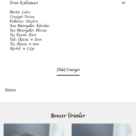
Ürün Açıklaması
Marka: Çakır
Cinsiyet: Unisex
Kullanıcı: Yetişkin
Ana Materyaller: Kehribar
Yan Materyaller: Misina
Taş Kesimi: Küre
Takı Ölçüsü: ≈ 15cm
Taş Ölçüsü: ≈ 6cm
Ağırlık: ≈ 5,5gr
(Takı) Cinsiyet
Unisex
Benzer Ürünler