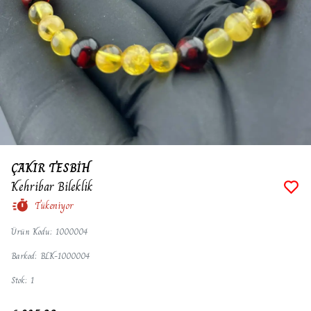
ÇAKIR TESBİH
Kehribar Bileklik
Tükeniyor
Ürün Kodu
:
1000004
Barkod
:
BLK-1000004
Stok
:
1