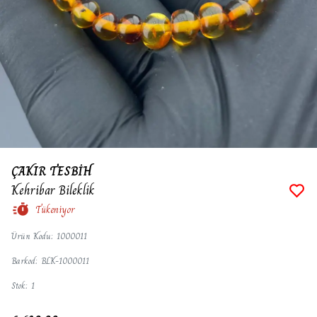
ÇAKIR TESBİH
Kehribar Bileklik
Tükeniyor
Ürün Kodu
:
1000011
Barkod
:
BLK-1000011
Stok
:
1