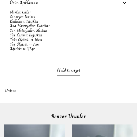
Ürün Açıklaması
Marka: Çakır
Cinsiyet: Unisex
Kullanıcı: Yetişkin
Ana Materyaller: Kehribar
Yan Materyaller: Misina
Taş Kesimi: Değişken
Takı Ölçüsü: ≈ 16cm
Taş Ölçüsü: ≈ 7cm
Ağırlık: ≈ 3,7gr
(Takı) Cinsiyet
Unisex
Benzer Ürünler