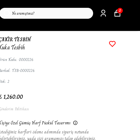
0
ÇAKIR TESBİH
Kuka Tesbih
Ürün Kodu
:
0000226
Barkod
:
TSB-0000226
Stok
:
2
₺ 1,260.00
Gönderim Politikası
Kişiye Özel Gümüş Harf Püskül Tasarımı
İstediğiniz harfleri ödeme adımında sipariş notunda
belirtebilirsiniz, yada sizi aramamızı talep edebilirsiniz.