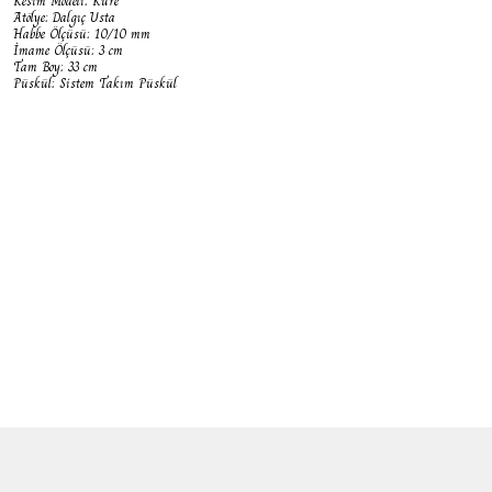
Kesim Modeli: Küre
Atölye: Dalgıç Usta
Habbe Ölçüsü: 10/10 mm
İmame Ölçüsü: 3 cm
Tam Boy: 33 cm
Püskül: Sistem Takım Püskül