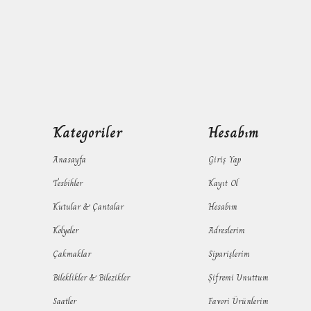
Kategoriler
Hesabım
Anasayfa
Giriş Yap
Tesbihler
Kayıt Ol
Kutular & Çantalar
Hesabım
Kolyeler
Adreslerim
Çakmaklar
Siparişlerim
Bileklikler & Bilezikler
Şifremi Unuttum
Saatler
Favori Ürünlerim