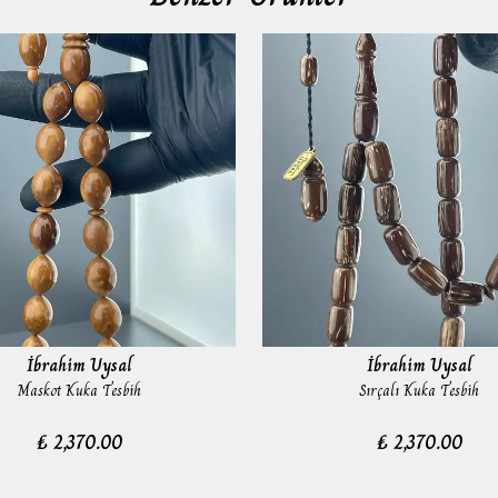
İbrahim Uysal
İbrahim Uysal
Maskot Kuka Tesbih
Sırçalı Kuka Tesbih
₺ 2,370.00
₺ 2,370.00