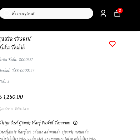
0
ÇAKIR TESBİH
Kuka Tesbih
Ürün Kodu
:
0000227
Barkod
:
TSB-0000227
Stok
:
2
₺ 1,260.00
Gönderim Politikası
Kişiye Özel Gümüş Harf Püskül Tasarımı
İstediğiniz harfleri ödeme adımında sipariş notunda
belirtebilirsiniz, yada sizi aramamızı talep edebilirsiniz.