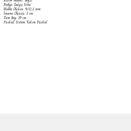
Kesim Modeli: Beyzi
Atölye: Dalgıç Usta
Habbe Ölçüsü: 9/12,5 mm
İmame Ölçüsü: 5 cm
Tam Boy: 39 cm
Püskül: Sistem Takım Püskül