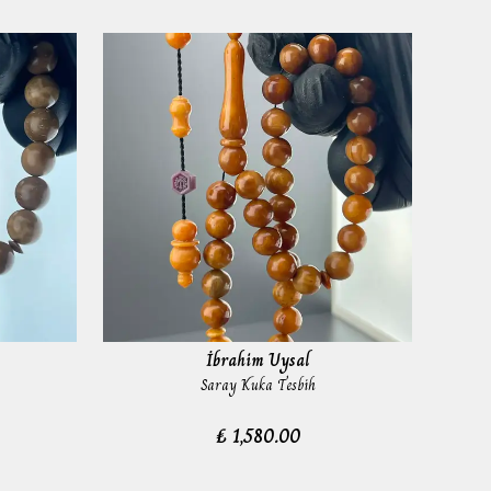
İbrahim Uysal
Saray Kuka Tesbih
₺ 1,580.00