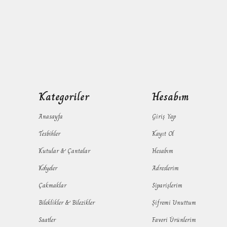
Kategoriler
Hesabım
Anasayfa
Giriş Yap
Tesbihler
Kayıt Ol
Kutular & Çantalar
Hesabım
Kolyeler
Adreslerim
Çakmaklar
Siparişlerim
Bileklikler & Bilezikler
Şifremi Unuttum
Saatler
Favori Ürünlerim