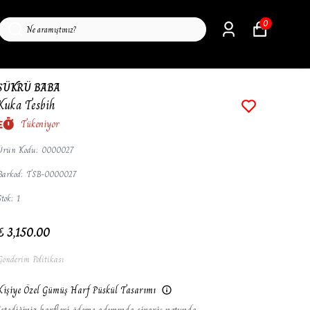
0
ŞÜKRÜ BABA
Kuka Tesbih
Tükeniyor
Ürün Kodu
:
0000027
Barkod
:
TSB-0000027
Stok
:
1
₺ 3,150.00
Gönderim Politikası
Kişiye Özel Gümüş Harf Püskül Tasarımı
İstediğiniz harfleri ödeme adımında sipariş notunda