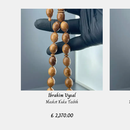
İbrahim Uysal
Maskot Kuka Tesbih
₺ 2,370.00