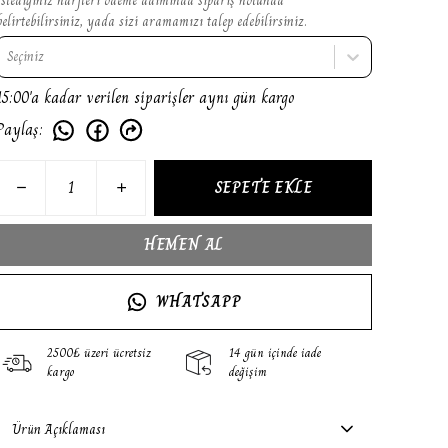
belirtebilirsiniz, yada sizi aramamızı talep edebilirsiniz.
Seçiniz
15:00'a kadar verilen siparişler aynı gün kargo
Paylaş
:
SEPETE EKLE
HEMEN AL
WHATSAPP
2500₺ üzeri ücretsiz
14 gün içinde iade
kargo
değişim
Ürün Açıklaması