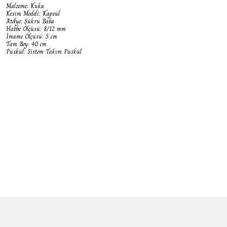
Malzeme: Kuka
Kesim Modeli: Kapsül
Atölye: Şükrü Baba
Habbe Ölçüsü: 8/12 mm
İmame Ölçüsü: 5 cm
Tam Boy: 40 cm
Püskül: Sistem Takım Püskül