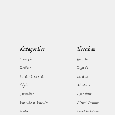
Kategoriler
Hesabım
Anasayfa
Giriş Yap
Tesbihler
Kayıt Ol
Kutular & Çantalar
Hesabım
Kolyeler
Adreslerim
Çakmaklar
Siparişlerim
Bileklikler & Bilezikler
Şifremi Unuttum
Saatler
Favori Ürünlerim