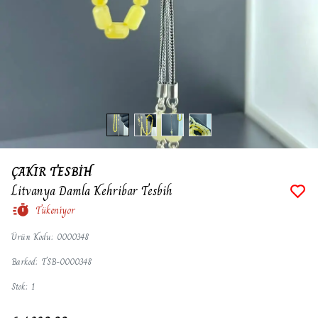
ÇAKIR TESBİH
Litvanya Damla Kehribar Tesbih
Tükeniyor
Ürün Kodu
:
0000348
Barkod
:
TSB-0000348
Stok
:
1