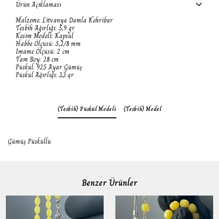
Ürün Açıklaması
Malzeme: Litvanya Damla Kehribar
Tesbih Ağırlığı: 5,9 gr
Kesim Modeli: Kapsül
Habbe Ölçüsü: 5,2/8 mm
İmame Ölçüsü: 2 cm
Tam Boy: 28 cm
Püskül: 925
Ayar
Gümüş
Püskül Ağırlığı: 3,3 gr
(Tesbih) Püskül Modeli
(Tesbih) Model
Gümüş Püsküllü
Benzer Ürünler