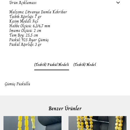
Ürün Açıklaması
Malzeme: Litvanya Damla Kehribar
Tesbih Ağırlığı: 7 gr
Kesim Modeli: Fıçı
Habbe Ölçüsü: 6,3/6,7 mm
İmame Ölçüsü: 2 cm
Tam Boy: 25,5 cm
Püskül: 925
Ayar
Gümüş
Püskül Ağırlığı: 3 gr
(Tesbih) Püskül Modeli
(Tesbih) Model
Gümüş Püsküllü
Benzer Ürünler