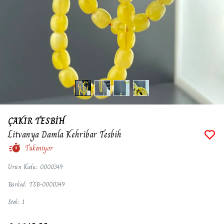
ÇAKIR TESBİH
Litvanya Damla Kehribar Tesbih
Tükeniyor
Ürün Kodu
:
0000349
Barkod
:
TSB-0000349
Stok
:
1