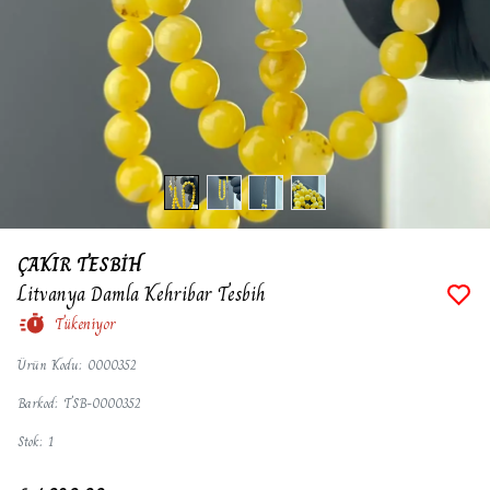
ÇAKIR TESBİH
Litvanya Damla Kehribar Tesbih
Tükeniyor
Ürün Kodu
:
0000352
Barkod
:
TSB-0000352
Stok
:
1