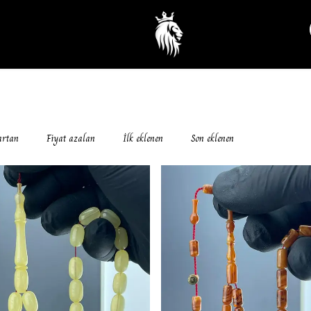
artan
Fiyat azalan
İlk eklenen
Son eklenen