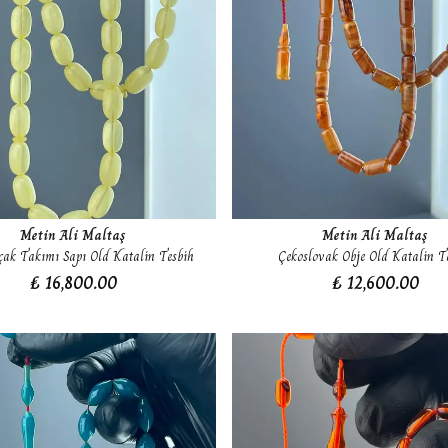
Metin Ali Maltaş
Metin Ali Maltaş
çak Takımı Sapı Old Katalin Tesbih
Çekoslovak Obje Old Katalin T
₺ 16,800.00
₺ 12,600.00