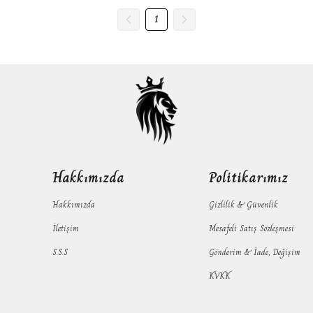
1
Hakkımızda
Politikarımız
Hakkımızda
Gizlilik & Güvenlik
İletişim
Mesafeli Satış Sözleşmesi
S.S.S
Gönderim & İade, Değişim
KVKK