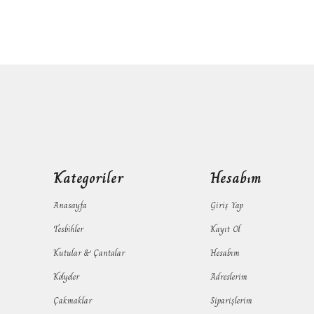
Kategoriler
Hesabım
Anasayfa
Giriş Yap
Tesbihler
Kayıt Ol
Kutular & Çantalar
Hesabım
Kolyeler
Adreslerim
Çakmaklar
Siparişlerim