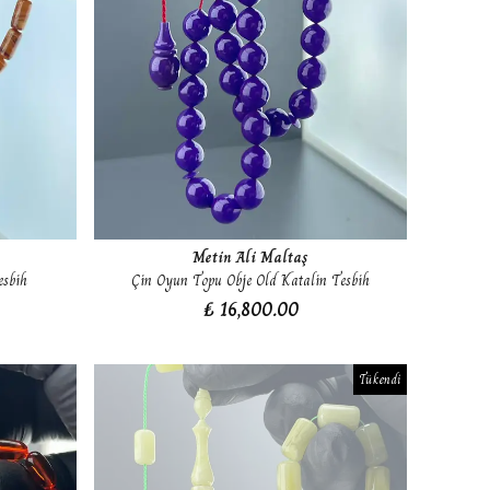
Metin Ali Maltaş
esbih
Çin Oyun Topu Obje Old Katalin Tesbih
₺ 16,800.00
Tükendi