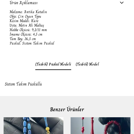
Ürün Açıklaması
Malzeme: Antika Katalin
Obje: Çin Oyun Topu
Kesim Modeli: Küre
Usta: Metin Ali Maltaş
Habbe Ölçüsü: 9,3/11 mm
İmame Ölçüsü: 4,5 cm
Tam Boy: 36,5 cm
Püskül: Sistem Takım Püskül
(Tesbih) Püskül Modeli
(Tesbih) Model
Sistem Takım Püsküllü
Benzer Ürünler