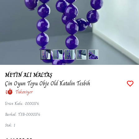
METİN ALİ MALTAŞ
Çin Oyun Topu Obje Old Katalin Tesbih
Tükeniyor
Ürün Kodu
:
0000376
Barkod
:
TSB-0000376
Stok
:
1