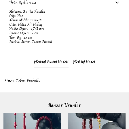
Ürün Açıklaması
Malzeme: Antika Katalin
Obje: Haç
Kesim Modeli: Yumurta
Usta: Metin Ali Maltaş
Habbe Ölçüsü: 4,7/8 mm
İmame Ölçüsü: 2 cm
Tam Boy: 25 cm
Püskül: Sistem Takım Püskül
(Tesbih) Püskül Modeli
(Tesbih) Model
Sistem Takım Püsküllü
Benzer Ürünler