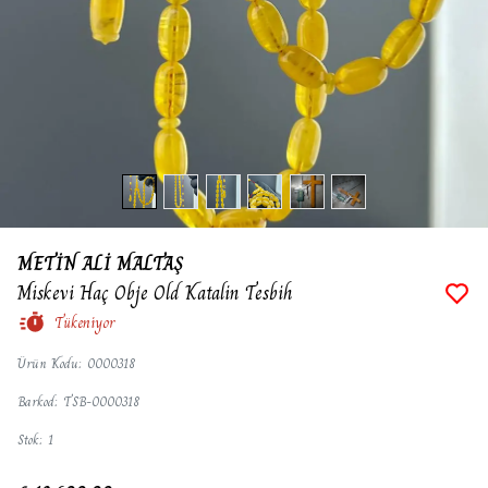
METİN ALİ MALTAŞ
Miskevi Haç Obje Old Katalin Tesbih
Tükeniyor
Ürün Kodu
:
0000318
Barkod
:
TSB-0000318
Stok
:
1