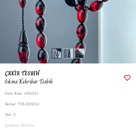
ÇAKIR TESBİH
Sıkma Kehribar Tesbih
Ürün Kodu
:
0000261
Barkod
:
TSB-0000261
Stok
:
0
Gönderim Politikası