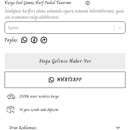
Kişiye Özel Gümüş Harf Püskül Tasarımı
İstediğiniz harfleri ödeme adımında sipariş notunda belirtebilirsiniz, yada
sizi aramamızı talep edebilirsiniz.
Seçiniz
Paylaş
:
Stoğa Gelince Haber Ver
WHATSAPP
2500₺ üzeri ücretsiz kargo
14 gün içinde iade değişim
Ürün Açıklaması