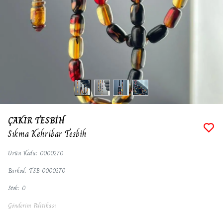
ÇAKIR TESBİH
Sıkma Kehribar Tesbih
Ürün Kodu
:
0000270
Barkod
:
TSB-0000270
Stok
:
0
Gönderim Politikası