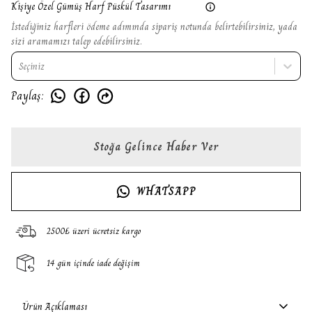
Kişiye Özel Gümüş Harf Püskül Tasarımı
İstediğiniz harfleri ödeme adımında sipariş notunda belirtebilirsiniz, yada
sizi aramamızı talep edebilirsiniz.
Seçiniz
Paylaş
:
Stoğa Gelince Haber Ver
WHATSAPP
2500₺ üzeri ücretsiz kargo
14 gün içinde iade değişim
Ürün Açıklaması