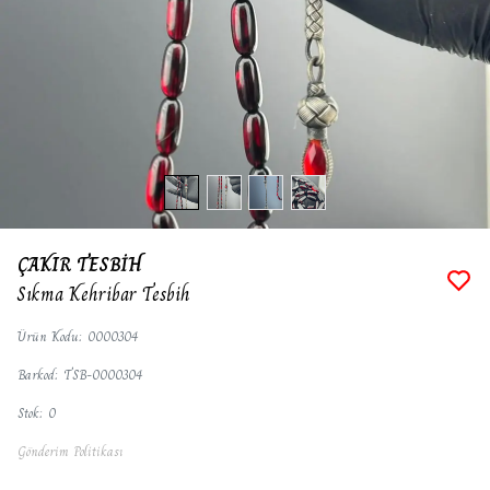
ÇAKIR TESBİH
Sıkma Kehribar Tesbih
Ürün Kodu
:
0000304
Barkod
:
TSB-0000304
Stok
:
0
Gönderim Politikası