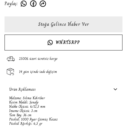
Paylaş
:
Stoğa Gelince Haber Ver
WHATSAPP
2500₺ üzeri ücretsiz kargo
14 gün içinde iade değişim
Ürün Açıklaması
Malzeme: Sıkma Kehribar
Kesim Modeli: Şenalp
Habbe Ölçüsü: 6/12,5 mm
İmame Ölçüsü: 3 cm
Tam Boy: 36 cm
Püskül: 1000 Ayar Gümüş Kazaz
Püskül Ağırlığı: 6,5 gr