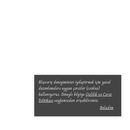
Alışveriş deneyiminizi iyileştirmek için yasal
düzenlemelere uygun çerezler (cookies)
kullanıyoruz. Detaylı bilgiye
Gizlilik ve Çerez
Politikası
sayfamızdan erişebilirsiniz.
Anladım