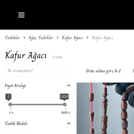
Tesbihler
Ağaç Tesbihler
Kafur Ağacı
Kafur Ağacı
Kafur Ağacı
4
ürün
Ürün adına göre A-Z
Fiyat Aralığı
0
20000
0
₺
20000
₺
Tesbih Modeli