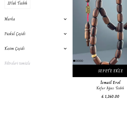
33'lük Tesbih
Marka
Püskül Çeşidi
Kesim Çeşidi
Filtreleri temizle
SEPETE EKLE
İsmail Erol
Kafur Ağacı Tesbih
₺ 1,260.00