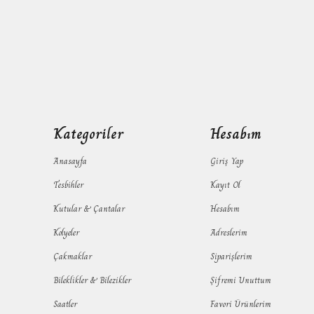
Kategoriler
Hesabım
Anasayfa
Giriş Yap
Tesbihler
Kayıt Ol
Kutular & Çantalar
Hesabım
Kolyeler
Adreslerim
Çakmaklar
Siparişlerim
Bileklikler & Bilezikler
Şifremi Unuttum
Saatler
Favori Ürünlerim