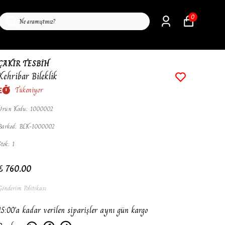
0
ÇAKIR TESBİH
Kehribar Bileklik
Tükeniyor
Ürün Kodu
:
1000002
Barkod
:
BLK-1000002
Stok
:
1
₺ 760.00
Gönderim Politikası
15:00'a kadar verilen siparişler aynı gün kargo