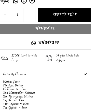
Paylaş
:
SEPETE EKLE
HEMEN AL
WHATSAPP
2500₺ üzeri ücretsiz
14 gün içinde iade
kargo
değişim
Ürün Açıklaması
Marka: Çakır
Cinsiyet: Unisex
Kullanıcı: Yetişkin
Ana Materyaller: Kehribar
Yan Materyaller: Misina
Taş Kesimi: Küre
Takı Ölçüsü: ≈ 15cm
Taş Ölçüsü: ≈ 5mm