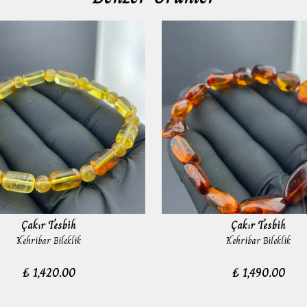
Çakır Tesbih
Çakır Tesbih
Kehribar Bileklik
Kehribar Bileklik
₺ 1,420.00
₺ 1,490.00