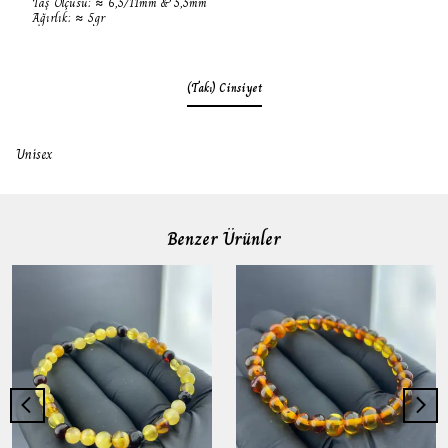
Taş Ölçüsü: ≈ 6,5/11mm & 5,5mm
Ağırlık: ≈ 5gr
(Takı) Cinsiyet
Unisex
Benzer Ürünler