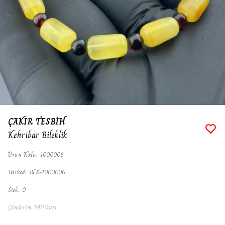
ÇAKIR TESBİH
Kehribar Bileklik
Ürün Kodu
:
1000006
Barkod
:
BLK-1000006
Stok
:
0
Gönderim Politikası