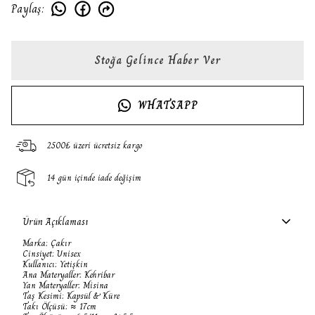
Paylaş
:
Stoğa Gelince Haber Ver
WHATSAPP
2500₺ üzeri ücretsiz kargo
14 gün içinde iade değişim
Ürün Açıklaması
Marka: Çakır
Cinsiyet: Unisex
Kullanıcı: Yetişkin
Ana Materyaller: Kehribar
Yan Materyaller: Misina
Taş Kesimi: Kapsül & Küre
Takı Ölçüsü: ≈ 17cm