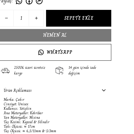
Paylaş
:
SEPETE EKLE
HEMEN AL
WHATSAPP
2500₺ üzeri ücretsiz
14 gün içinde iade
kargo
değişim
Ürün Açıklaması
Marka: Çakır
Cinsiyet: Unisex
Kullanıcı: Yetişkin
Ana Materyaller: Kehribar
Yan Materyaller: Misina
Taş Kesimi: Kapsül & Silindir
Takı Ölçüsü: ≈ 17cm
Taş Ölçüsü: ≈ 6,5/11mm & 5/3mm