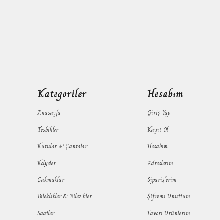
Kategoriler
Hesabım
Anasayfa
Giriş Yap
Tesbihler
Kayıt Ol
Kutular & Çantalar
Hesabım
Kolyeler
Adreslerim
Çakmaklar
Siparişlerim
Bileklikler & Bilezikler
Şifremi Unuttum
Saatler
Favori Ürünlerim