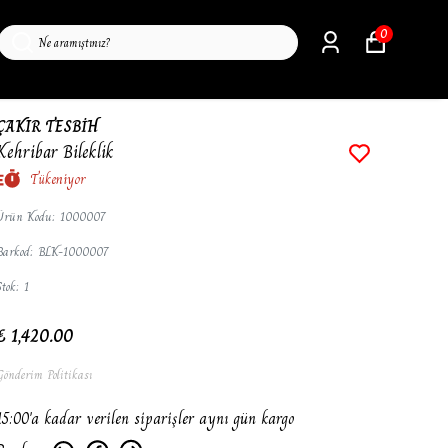
0
ÇAKIR TESBİH
Kehribar Bileklik
Tükeniyor
Ürün Kodu
:
1000007
Barkod
:
BLK-1000007
Stok
:
1
₺ 1,420.00
Gönderim Politikası
15:00'a kadar verilen siparişler aynı gün kargo