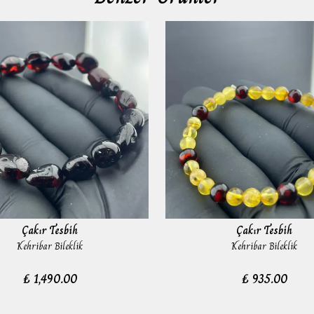
Çakır Tesbih
Çakır Tesbih
Kehribar Bileklik
Kehribar Bileklik
₺ 1,490.00
₺ 935.00