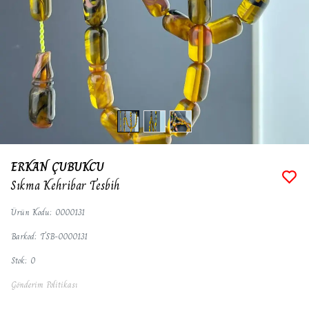
ERKAN ÇUBUKCU
Sıkma Kehribar Tesbih
Ürün Kodu
:
0000131
Barkod
:
TSB-0000131
Stok
:
0
Gönderim Politikası