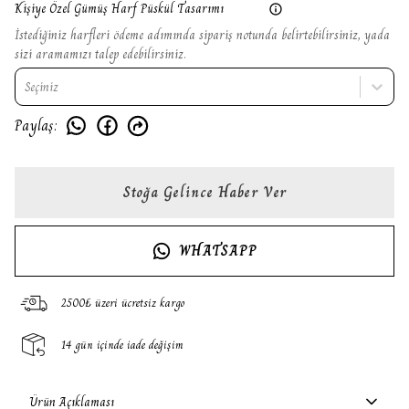
Kişiye Özel Gümüş Harf Püskül Tasarımı
İstediğiniz harfleri ödeme adımında sipariş notunda belirtebilirsiniz, yada
sizi aramamızı talep edebilirsiniz.
Seçiniz
Paylaş
:
Stoğa Gelince Haber Ver
WHATSAPP
2500₺ üzeri ücretsiz kargo
14 gün içinde iade değişim
Ürün Açıklaması