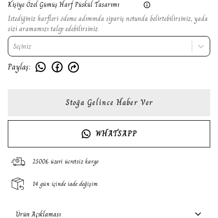
Kişiye Özel Gümüş Harf Püskül Tasarımı
İstediğiniz harfleri ödeme adımında sipariş notunda belirtebilirsiniz, yada
sizi aramamızı talep edebilirsiniz.
Seçiniz
Paylaş
:
Stoğa Gelince Haber Ver
WHATSAPP
2500₺ üzeri ücretsiz kargo
14 gün içinde iade değişim
Ürün Açıklaması