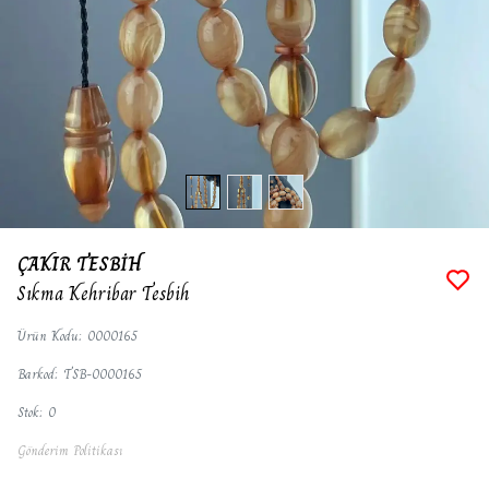
ÇAKIR TESBİH
Sıkma Kehribar Tesbih
Ürün Kodu
:
0000165
Barkod
:
TSB-0000165
Stok
:
0
Gönderim Politikası