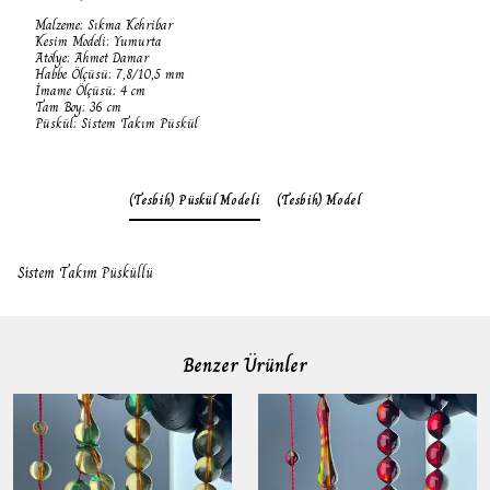
Malzeme: Sıkma Kehribar
Kesim Modeli: Yumurta
Atölye: Ahmet Damar
Habbe Ölçüsü: 7,8/10,5 mm
İmame Ölçüsü: 4 cm
Tam Boy: 36 cm
Püskül: Sistem Takım Püskül
(Tesbih) Püskül Modeli
(Tesbih) Model
Sistem Takım Püsküllü
Benzer Ürünler