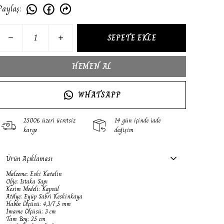
Paylaş
:
SEPETE EKLE
HEMEN AL
WHATSAPP
2500₺ üzeri ücretsiz
14 gün içinde iade
kargo
değişim
Ürün Açıklaması
Malzeme: Eski Katalin
Obje: Istaka Sapı
Kesim Modeli: Kapsül
Atölye: Eyüp Sabri Keskinkaya
Habbe Ölçüsü: 4,3/7,5 mm
İmame Ölçüsü: 3 cm
Tam Boy: 25 cm