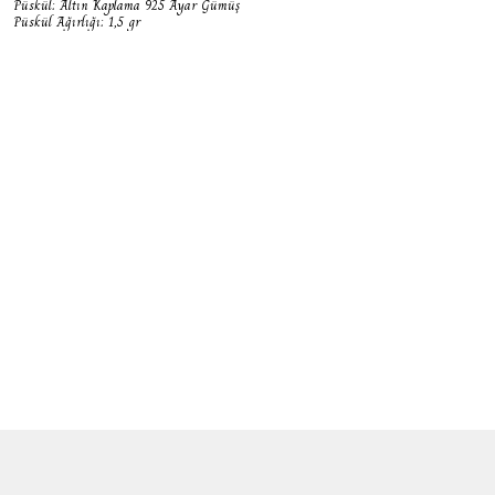
Püskül: Altın Kaplama 925 Ayar Gümüş
Püskül Ağırlığı: 1,5 gr