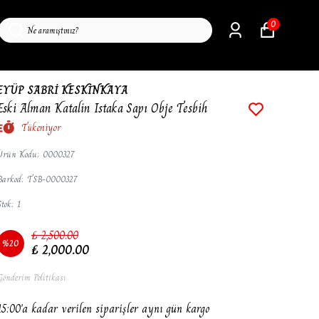
0
EYÜP SABRİ KESKİNKAYA
Eski Alman Katalin Istaka Sapı Obje Tesbih
Tükeniyor
Ürün Kodu
:
0000327
Barkod
:
TSB-0000327
Stok
:
1
₺ 2,500.00
%
20
₺ 2,000.00
Gönderim Politikası
15:00'a kadar verilen siparişler aynı gün kargo