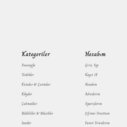
Kategoriler
Hesabım
Anasayfa
Giriş Yap
Tesbihler
Kayıt Ol
Kutular & Çantalar
Hesabım
Kolyeler
Adreslerim
Çakmaklar
Siparişlerim
Bileklikler & Bilezikler
Şifremi Unuttum
Saatler
Favori Ürünlerim