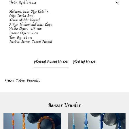
Ürün Açıklaması
Malzeme: Eski Obje Katalin
Obje: Istaka Sapı
Kesim Modeli: Kapsül
Atölye: Muhammed Enes Kaya
Habbe Ölçüsü: 4/8 mm
İmame Ölçüsü: 2 cm
Tam Boy: 26 cm
Püskül: Sistem Takım Püskül
(Tesbih) Püskül Modeli
(Tesbih) Model
Sistem Takım Püsküllü
Benzer Ürünler