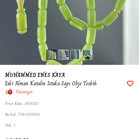
MUHAMMED ENES KAYA
Eski Alman Katalin Istaka Sapı Obje Tesbih
Tükeniyor
Ürün Kodu
:
0000313
Barkod
:
TSB-0000313
Stok
:
1