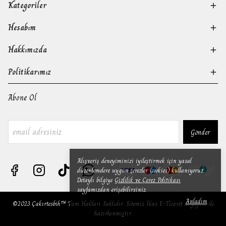
Kategoriler
Hesabım
Hakkımızda
Politikarımız
Abone Ol
Gönder
Alışveriş deneyiminizi iyileştirmek için yasal
düzenlemelere uygun çerezler (cookies) kullanıyoruz.
Detaylı bilgiye
Gizlilik ve Çerez Politikası
sayfamızdan erişebilirsiniz.
Anladım
©2023 Çakırtesbih™ Tüm Hakları Saklıdır. Sitemiz İkas E-Ticaret altyapısı ile
hazırlanmıştır.