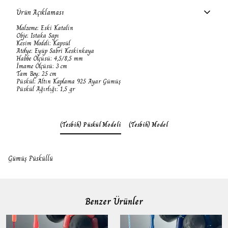
Ürün Açıklaması
Malzeme: Eski Katalin
Obje: Istaka Sapı
Kesim Modeli: Kapsül
Atölye: Eyüp Sabri Keskinkaya
Habbe Ölçüsü: 4,5/8,5 mm
İmame Ölçüsü: 3 cm
Tam Boy: 25 cm
Püskül: Altın Kaplama 925 Ayar Gümüş
Püskül Ağırlığı: 1,5 gr
(Tesbih) Püskül Modeli
(Tesbih) Model
Gümüş Püsküllü
Benzer Ürünler