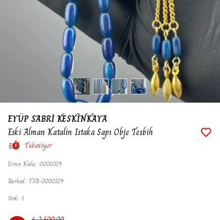
EYÜP SABRİ KESKİNKAYA
Eski Alman Katalin Istaka Sapı Obje Tesbih
Tükeniyor
Ürün Kodu
:
0000329
Barkod
:
TSB-0000329
Stok
:
1
₺ 2,500.00