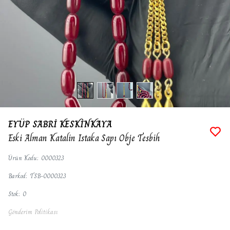
EYÜP SABRİ KESKİNKAYA
Eski Alman Katalin Istaka Sapı Obje Tesbih
Ürün Kodu
:
0000323
Barkod
:
TSB-0000323
Stok
:
0
Gönderim Politikası