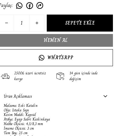
Paylaş
:
SEPETE EKLE
HEMEN AL
WHATSAPP
2500₺ üzeri ücretsiz
14 gün içinde iade
kargo
değişim
Ürün Açıklaması
Malzeme: Eski Katalin
Obje: Istaka Sapı
Kesim Modeli: Kapsül
Atölye: Eyüp Sabri Keskinkaya
Habbe Ölçüsü: 4,5/8,3 mm
İmame Ölçüsü: 3 cm
Tam Boy: 25 cm