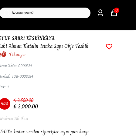
0
EYÜP SABRİ KESKİNKAYA
Eski Alman Katalin Istaka Sapı Obje Tesbih
Tükeniyor
Ürün Kodu
:
0000324
Barkod
:
TSB-0000324
Stok
:
1
₺ 2,500.00
%
20
₺ 2,000.00
Gönderim Politikası
15:00'a kadar verilen siparişler aynı gün kargo