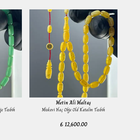
Metin Ali Maltaş
je Tesbih
Miskevi Haç Obje Old Katalin Tesbih
Eski
₺ 12,600.00