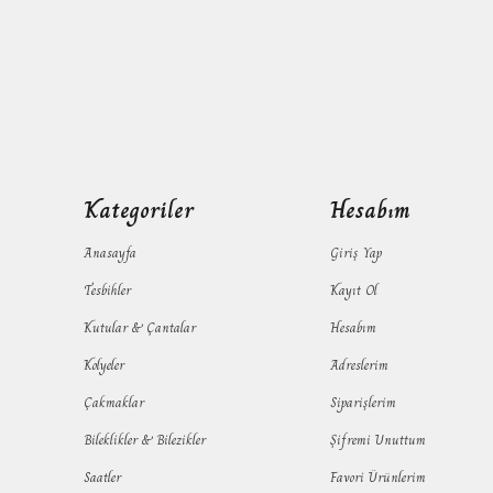
Kategoriler
Hesabım
Anasayfa
Giriş Yap
Tesbihler
Kayıt Ol
Kutular & Çantalar
Hesabım
Kolyeler
Adreslerim
Çakmaklar
Siparişlerim
Bileklikler & Bilezikler
Şifremi Unuttum
Saatler
Favori Ürünlerim