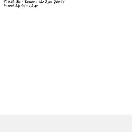
Püskül: Altın Kaplama 925 Ayar Gümüş
Püskül Ağırlığı: 1,5 gr