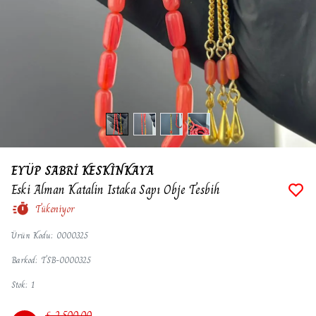
EYÜP SABRİ KESKİNKAYA
Eski Alman Katalin Istaka Sapı Obje Tesbih
Tükeniyor
Ürün Kodu
:
0000325
Barkod
:
TSB-0000325
Stok
:
1
₺ 2,500.00