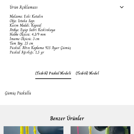
Ürün Açıklaması
Malzeme: Eski Katalin
Obje: Istaka Sapı
Kesim Modeli: Kapsül
Atölye: Eyüp Sabri Keskinkaya
Habbe Ölçüsü: 4,3/9 mm
İmame Ölçüsü: 3 cm
Tam Boy: 25 cm
Püskül: Altın Kaplama 925 Ayar Gümüş
Püskül Ağırlığı: 1,5 gr
(Tesbih) Püskül Modeli
(Tesbih) Model
Gümüş Püsküllü
Benzer Ürünler