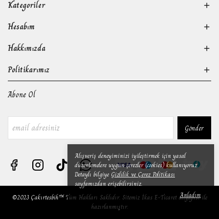
Kategoriler
Hesabım
Hakkımızda
Politikarımız
Abone Ol
Gönder
Alışveriş deneyiminizi iyileştirmek için yasal
düzenlemelere uygun çerezler (cookies) kullanıyoruz.
Detaylı bilgiye
Gizlilik ve Çerez Politikası
sayfamızdan erişebilirsiniz.
Anladım
©2023 Çakırtesbih™ Tüm Hakları Saklıdır. Sitemiz İkas E-Ticaret altyapısı ile
hazırlanmıştır.