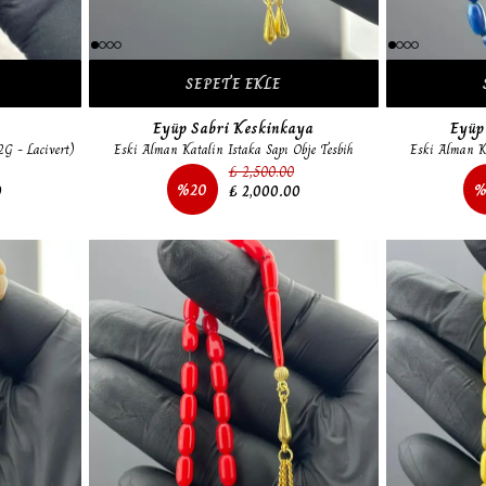
SEPETE EKLE
Eyüp Sabri Keskinkaya
Eyüp
2G - Lacivert)
Eski Alman Katalin Istaka Sapı Obje Tesbih
Eski Alman Ka
₺ 2,500.00
%
20
0
₺ 2,000.00