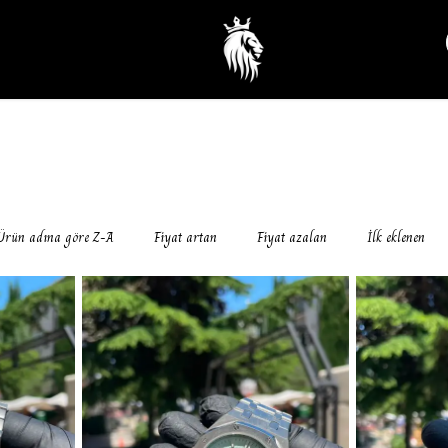
Ürün adına göre Z-A
Fiyat artan
Fiyat azalan
İlk eklenen