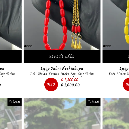
SEPETE EKLE
aya
Eyüp Sabri Keskinkaya
Eyüp
bje Tesbih
Eski Alman Katalin Istaka Sapı Obje Tesbih
Eski Alman Ka
₺ 2,500.00
%
20
0
₺ 2,000.00
Tükendi
Tükendi
Tükendi