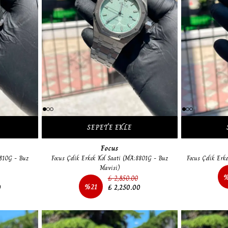
SEPETE EKLE
Focus
8810G - Buz
Focus Çelik Erkek Kol Saati (MA:8801G - Buz
Focus Çelik Erk
Mavisi)
₺ 2,850.00
%
21
0
₺ 2,250.00