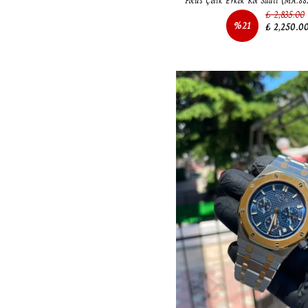
Focus Çelik Erkek Kol Saati (MA:8
₺ 2,835.00
%
21
₺ 2,250.0