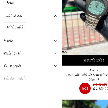
Erkek
Tesbih Modeli
33'lük Tesbih
Marka
Püskül Çeşidi
SEPETE EKLE
Kesim Çeşidi
Focus
Focus Çelik Erkek Kol Saati (MA:
Filtreleri temizle
Mavisi)
₺ 2,850.00
%
21
₺ 2,250.0