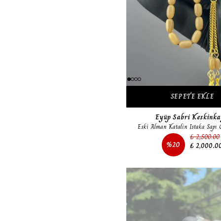
SEPETE EKLE
Eyüp Sabri Keskink
Eski Alman Katalin Istaka Sapı O
₺ 2,500.00
%
20
₺ 2,000.0