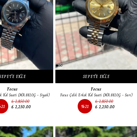
SEPETE EKLE
SEPETE EKLE
Focus
Focus
ek Kol Saati (MA:8820G - Siyah)
Focus Çelik Erkek Kol Saati (MA:8820G - Sarı)
₺ 2,850.00
₺ 2,850.00
%
21
%
21
₺ 2,250.00
₺ 2,250.00