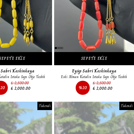
SEPETE EKLE
SEPETE EKLE
 Sabri Keskinkaya
Eyüp Sabri Keskinkaya
talin Istaka Sapı Obje Tesbih
Eski Alman Katalin Istaka Sapı Obje Tesbih
₺ 2,500.00
₺ 2,500.00
%
20
%
20
₺ 2,000.00
₺ 2,000.00
Tükendi
Tükendi
Tükendi
Tükendi
Tükendi
Tükendi