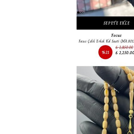
SEPETE EKLE
Focus
Focus Çelik Erkek Kol Saati (MA:801
₺ 2,850.00
%
21
₺ 2,250.0