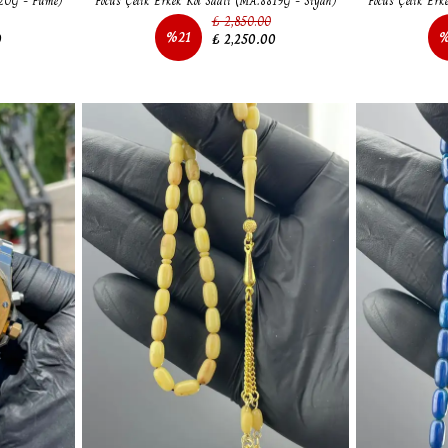
820G - Füme)
Focus Çelik Erkek Kol Saati (MA:8819G - Siyah)
Focus Çelik Erk
₺ 2,850.00
%
21
0
₺ 2,250.00