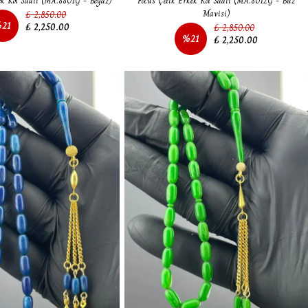
ek Kol Saati (MA:8801G - Beyaz)
Focus Çelik Erkek Kol Saati (MA:8012G - Buz
₺ 2,850.00
Mavisi)
%
21
₺ 2,250.00
₺ 2,850.00
%
21
₺ 2,250.00