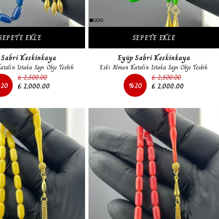
SEPETE EKLE
SEPETE EKLE
 Sabri Keskinkaya
Eyüp Sabri Keskinkaya
talin Istaka Sapı Obje Tesbih
Eski Alman Katalin Istaka Sapı Obje Tesbih
₺ 2,500.00
₺ 2,500.00
%
20
%
20
₺ 2,000.00
₺ 2,000.00